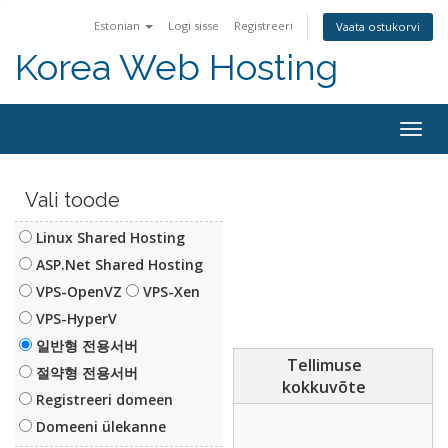
Estonian
Logi sisse
Registreeri
Vaata ostukorvi
Korea Web Hosting
Togg
navig
Vali toode
Linux Shared Hosting
ASP.Net Shared Hosting
VPS-OpenVZ
VPS-Xen
VPS-HyperV
일반형 전용서버
Tellimuse
절약형 전용서버
kokkuvõte
Registreeri domeen
Domeeni ülekanne