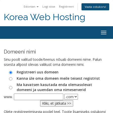
Estonian
Logi sisse
Registreeri
Vaata ostukorvi
Korea Web Hosting
Togg
navig
Domeeni nimi
Sinu poolt valitud toode/teenus nõuab domeeni nime. Palun
sisesta allpool olevas valikust oma domeeni nimi.
Registreeri uus domeen
Kanna üle oma domeen meile teisest registrist
Ma kavatsen kasutada enda olemasolevat
domeeni ja uuendan oma nimeserverid
www.
Olete registreerimisega poolel teel. Toote lisamiseks ostukorvi