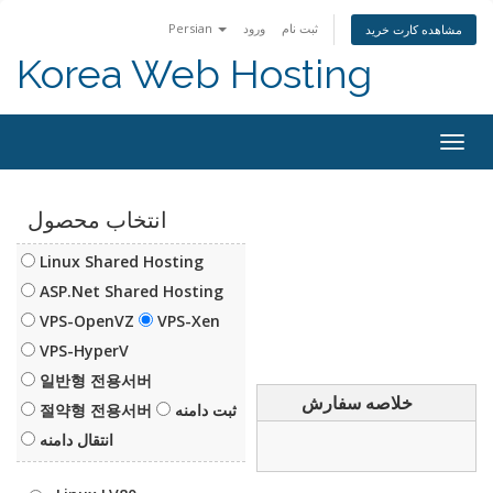
Persian
ورود
ثبت نام
مشاهده کارت خرید
Korea Web Hosting
Togg
navig
انتخاب محصول
Linux Shared Hosting
ASP.Net Shared Hosting
VPS-OpenVZ
VPS-Xen
VPS-HyperV
일반형 전용서버
خلاصه سفارش
절약형 전용서버
ثبت دامنه
انتقال دامنه