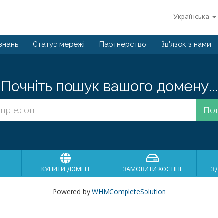
Українська
знань
Статус мережі
Партнерство
Зв'язок з нами
Почніть пошук вашого домену...
КУПИТИ ДОМЕН
ЗАМОВИТИ ХОСТІНГ
З
Powered by
WHMCompleteSolution