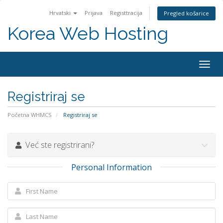
Hrvatski
Prijava
Registtracija
Pregled košarice
Korea Web Hosting
Togg
navig
Registriraj se
Početna WHMCS
Registriraj se
Već ste registrirani?
Personal Information