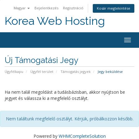
Magyar
Bejelentkezés
Regisztráció
Kosár megtekintése
Korea Web Hosting
Váltá
a
navig
Új Támogatási Jegy
Ügyfélkapu
Ügyfél terület
Támogatás jegyek
Jegy beküldése
Ha nem talál megoldást a tudásbázisban, akkor nyújtson be
jegyet és válassza ki a megfelelő osztályt.
Nem találtunk megfelelő osztályt. Kérjük, próbálkozzon később.
Powered by
WHMCompleteSolution